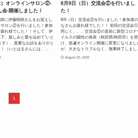
木）オンラインサロン②-
8月9日（日）交流会②を行いまし
ん会-開催しました！
た！
、講師に伊藤晴樹さんをお迎えし
8/9（日）交流会②を行いました！参加者
ンサロン②を行いました！参加
なさんお疲れ様でした！！ 前回の交流会
お疲れ様でした！！そして、伊
同じく、、、交流会②の直前に新型コロナ
下、親しみと愛を込めて”いと
イルスの陽性の発表（秋田県/秋田市）を
ます）、貴重なお話をありがと
け、急遽オンライン開催に変更になりまし
！（いとはるさんには、...
が、大きなトラブルなく、無事終了しまし..
0
August 20, 2020
1